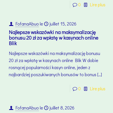
0
Lire plus
FofanaAbuo
le
juillet 15, 2026
Najlepsze wskazówki na maksymalizację
bonusu 20 zł za wpłatę w kasynach online
Blik
Najlepsze wskazówki na maksymalizację bonusu
20 zł za wpłatę w kasynach online Blik W dobie
rosnącej popularności kasyn online, jeden z
najbardziej poszukiwanych bonusów to bonus
[…]
0
Lire plus
FofanaAbuo
le
juillet 8, 2026