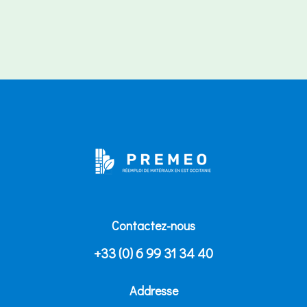
Contactez-nous
+33 (0) 6 99 31 34 40
Addresse