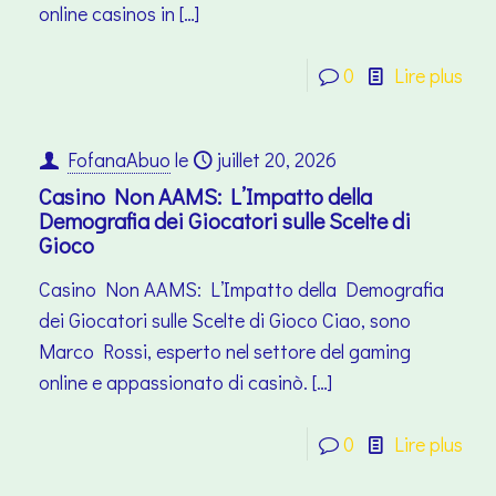
online casinos in
[…]
0
Lire plus
FofanaAbuo
le
juillet 20, 2026
Casino Non AAMS: L’Impatto della
Demografia dei Giocatori sulle Scelte di
Gioco
Casino Non AAMS: L’Impatto della Demografia
dei Giocatori sulle Scelte di Gioco Ciao, sono
Marco Rossi, esperto nel settore del gaming
online e appassionato di casinò.
[…]
0
Lire plus