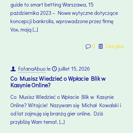
guide to smart betting Warszawa, 15
października 2023 – Nowe wytyczne dotyczące
koncepcji bankrolla, wprowadzone przez firmę
Vox, mają
[…]
0
Lire plus
FofanaAbuo
le
juillet 15, 2026
Co Musisz Wiedzieć o Wpłacie Blik w
Kasynie Online?
Co Musisz Wiedzieć o Wpłacie Blik w Kasynie
Online? Witajcie! Nazywam się Michał Kowalski i
od lat zajmuję się branżą gier online. Dziś
przybliżę Wam temat,
[…]