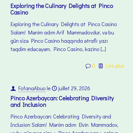
Exploring the Culinary Delights at Pinco
Casino
Exploring the Culinary Delights at Pinco Casino
Salam! Mənim adım Arif Məmmədovdur, və bu
gün sizə Pinco Casino haqqında ətraflı yazı
təqdim edəcəyəm. Pinco Casino, kazino
[…]
0
Lire plus
FofanaAbuo
le
juillet 29, 2026
Pinco Azerbaycan: Celebrating Diversity
and Inclusion
Pinco Azerbaycan: Celebrating Diversity and
Inclusion Salam! Mənim adım Elvin Mammadov,