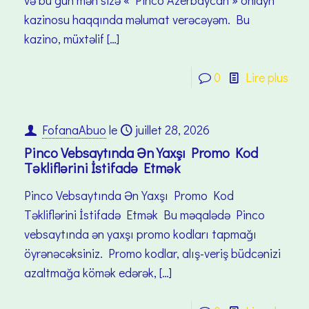
və bu gün mən sizə « Pinco Azerbaycan » onlayn
kazinosu haqqında məlumat verəcəyəm. Bu
kazino, müxtəlif
[…]
0
Lire plus
FofanaAbuo
le
juillet 28, 2026
Pinco Vebsaytında Ən Yaxşı Promo Kod
Təkliflərini İstifadə Etmək
Pinco Vebsaytında Ən Yaxşı Promo Kod
Təkliflərini İstifadə Etmək Bu məqalədə Pinco
vebsaytında ən yaxşı promo kodları tapmağı
öyrənəcəksiniz. Promo kodlar, alış-veriş büdcənizi
azaltmağa kömək edərək,
[…]