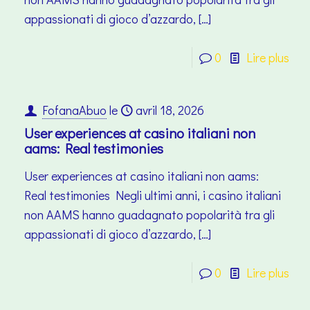
appassionati di gioco d’azzardo,
[…]
0
Lire plus
FofanaAbuo
le
avril 18, 2026
User experiences at casino italiani non
aams: Real testimonies
User experiences at casino italiani non aams:
Real testimonies Negli ultimi anni, i casino italiani
non AAMS hanno guadagnato popolarità tra gli
appassionati di gioco d’azzardo,
[…]
0
Lire plus